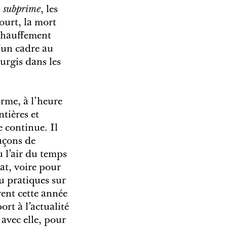
s
subprime
, les
court, la mort
échauffement
’un cadre au
surgis dans les
rme, à l’heure
tières et
e continue. Il
açons de
u l’air du temps
at, voire pour
ou pratiques sur
ent cette année
ort à l’actualité
avec elle, pour