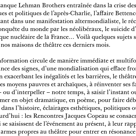
banque Lehman Brothers entraînée dans la crise de
es et politiques de l’après-Charlie, l’affaire Betten
tant dans une manifestation altermondialiste, le r
conquête du monde par les néolibéraux, le suicide d
tique nucléaire de la France… Voilà quelques sujets 
os maisons de théâtre ces derniers mois.
information circule de manière immédiate et multifo
ce des signes, d’une mondialisation qui efface fron
n exacerbant les inégalités et les barrières, le théâtr
ses moyens pauvres et archaïques, à réinventer ses f
 ou d’interpeller – notre temps, à saisir l’instant o
rmer en objet dramatique, en poème, pour faire déb
ans l’histoire, éclairages esthétiques, politiques 
ourd’hui : les Rencontres Jacques Copeau se consacr
i se saisissent de l’événement au présent, à leur rapp
armes propres au théâtre pour entrer en résonance 