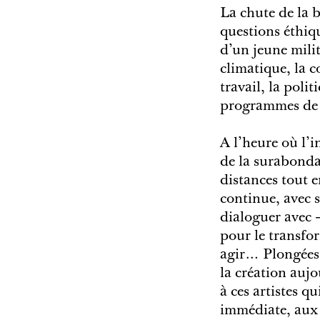
La chute de la 
questions éthiqu
d’un jeune mili
climatique, la 
travail, la poli
programmes de n
A l’heure où l’
de la surabondan
distances tout e
continue, avec 
dialoguer avec –
pour le transfo
agir… Plongées d
la création auj
à ces artistes qu
immédiate, aux 