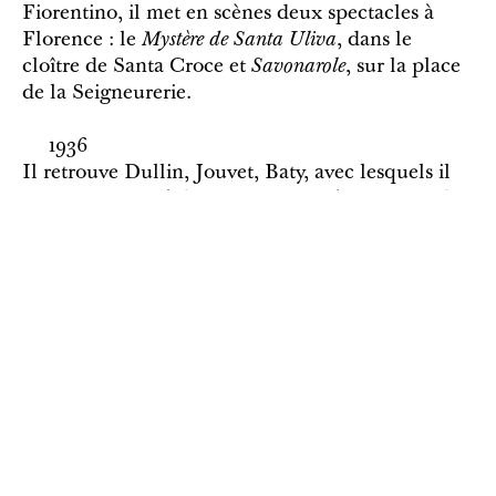
Fiorentino, il met en scènes deux spectacles à
Florence : le
Mystère de Santa Uliva
, dans le
cloître de Santa Croce et
Savonarole
, sur la place
de la Seigneurerie.
1936
Il retrouve Dullin, Jouvet, Baty, avec lesquels il
forme un comité de metteurs en scène autour du
nouvel administrateur de la Comédie-Française
nommé par le Front Populaire, Edouard Bourdet.
1940
Il remplace provisoirement ce dernier, renversé
par une voiture, et finit par prendre sa place,
entrainant la démission de Dullin, Jouvet et Baty.
Les Allemands exigent et obtiennent le départ
des comédiens juifs qui démissionnent de la
troupe pour permettre la réouverture du théâtre.